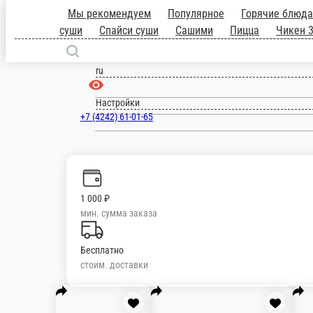
Южно-Сахалинск
ru
Настройки
+7 (4242) 61-01-65
1 000 ₽
мин. сумма заказа
Бесплатно
стоим. доставки
Мы рекомендуем
Популярное
Горячие блюда
суши
Сашими
Пицца
Чикен 300 г.
Чикен