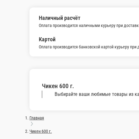
Голень фрай
-
Крылышки в сре
-
600 г.
600 г.
950 ₽
950 ₽
В корзину