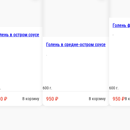
Голень в остром соусе
тром соусе
-
Голень в
.
600 г.
600 г.
950 ₽
950 
В корзину
В корзину