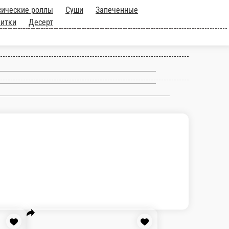
лы
Суши
Запеченные суши
Спайси