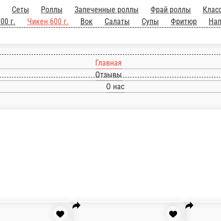
Главная
Отзывы
О нас
Сеты
Роллы
Запеченные роллы
Фрай роллы
Классические рол
 600 г.
Вок
Салаты
Супы
Фритюр
Напитки
Десерт