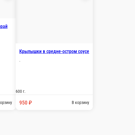
 средне-остром соусе
₽
В корзину