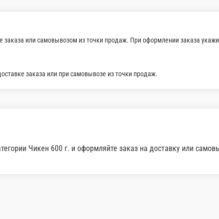
дне-остром соусе
В корзину