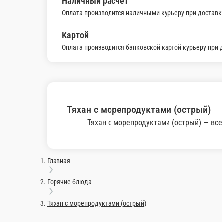
Оплата производится банковской картой курьеру при доставке 
Тяхан с морепродуктами (ост
Тяхан с морепродуктами (острый) — всегда в наличии в нашем
Главная
Горячие блюда
Тяхан с морепродуктами (острый)
© FoodSoul, Inc. 2026.
Пользовательское соглашение
Лицензионное соглашение
Условия акций сервиса
Политика конфиденциальности
Правила оплаты
Скачивайте бесплатно наше приложение: