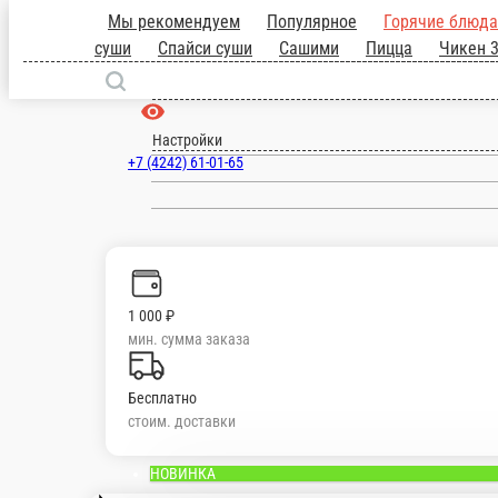
Южно-Сахалинск
ru
Настройки
+7 (4242) 61-01-65
Главная
Отзывы
О нас
1 000 ₽
мин. сумма заказа
Бесплатно
стоим. доставки
Мы рекомендуем
Популярное
Горячие блюда
Сеты
Роллы
Запечен
г.
Вок
Салаты
Супы
Фритюр
Напитки
Десерт
НОВИНКА