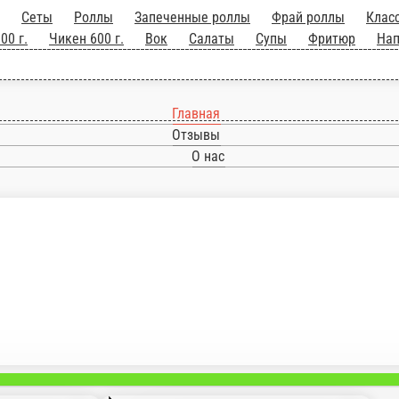
ные роллы
Фрай роллы
Классические роллы
Суши
Запеченные су