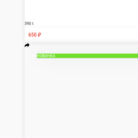
НОВИНКА
Тяхан с морепродуктами (острый)
Жареный рис с гребешком, креветкой, кальмаром и овощами в 
390 г.
595 ₽
В корзину
НОВИНКА
Тяхан с морепродуктами
Жареный рис с гребешком, креветкой, кальмаром и овощами в 
390 г.
595 ₽
В корзину