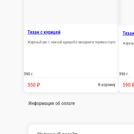
НОВИНКА
Тяхан с говядиной (острый)
Жареный рис с сочной говядиной и овощами в остром соусе.
390 г.
590 ₽
В корзину
НОВИНКА
Тяхан с говядиной
Жареный рис с сочной говядиной и овощами в терияки соусе.
390 г.
590 ₽
В корзину
Информация об оплате
Наличный расчёт
Оплата производится наличными курьеру при доставке заказа и
Картой