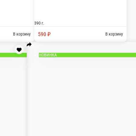
устричном соус спайси.
устричном соусе.