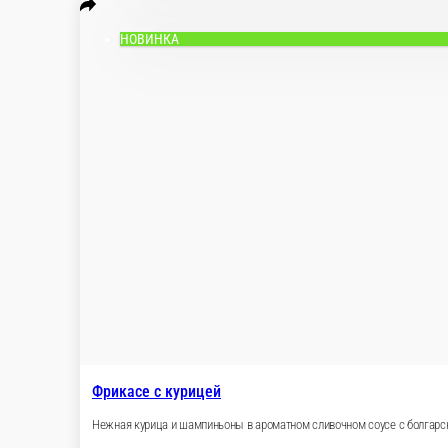
НОВИНКА
Фрикасе с курицей
Нежная курица и шампиньоны в ароматном сливочном соусе с 
390 г.
650 ₽
В корзину
НОВИНКА
Тяхан с креветкой
Жареный рис с креветкой и овощами в устричном соусе.
390 г.
590 ₽
В корзину