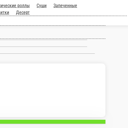
ши
Спайси суши
Сашими
Пицца
Чикен 300 г.
Чикен 600