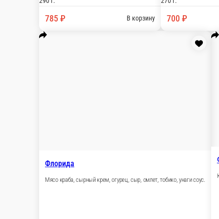
Итачи
Угорь, мидии, сырный соус, огурцы, сыр, омлет.
275 г.
700 ₽
В корзину