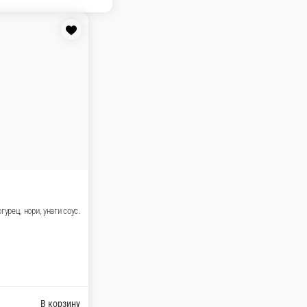
ши
Спайси суши
Сашими
Пицца
Чикен 300 г.
Чикен 600