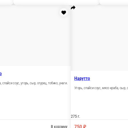
ные роллы
Фрай роллы
Классические роллы
Суши
Запеченные су