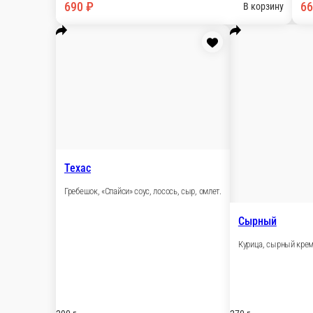
Дзен
Гребешок, сыр, омлет тамаго, стружка тунца, унаги соус
270 г.
690 ₽
В корзину