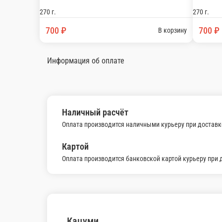
Масаго
Креветка, спайси соус, угорь, сыр, огурец, тобико, унаги.
275 г.
750 ₽
В корзину