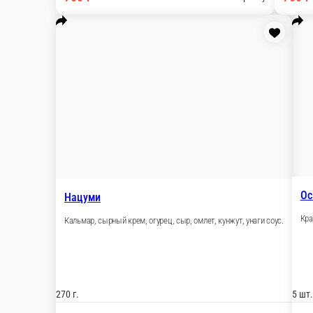
Асахи
Лосось, спайси соус, мясо краба, сыр, огурец, лук зеленый, тоби
275 г.
750 ₽
В корзину