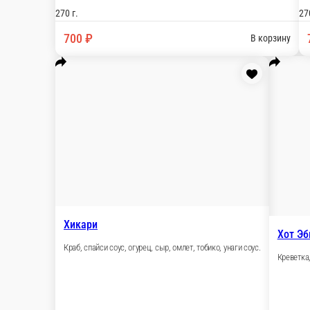
Кацуми
Угорь, спайси соус, сыр, омлет, огурец, кунжут, унаги соус.
270 г.
700 ₽
В корзину