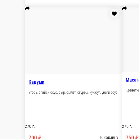
Бесплатно
стоим. доставки
Мы рекомендуем
Популярное
Горячие блюда
Сеты
Роллы
Запечен
г.
Вок
Салаты
Супы
Фритюр
Напитки
Десерт